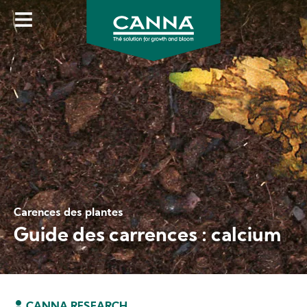
Skip
to
main
content
Carences des plantes
Guide des carrences : calcium