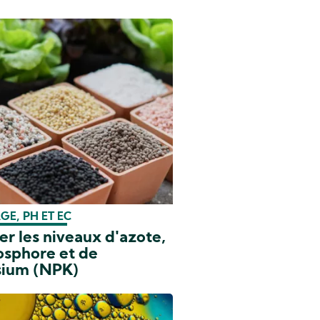
E, PH ET EC
r les niveaux d'azote,
osphore et de
sium (NPK)