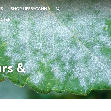
SHOP LIFEBYCANNA
SEARCH
NS
ECTER
urs &