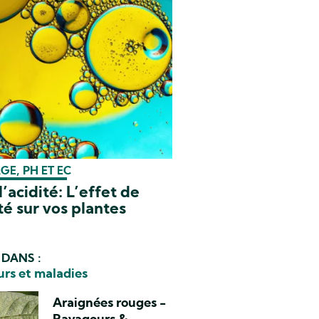
E, PH ET EC
l’acidité: L’effet de
ité sur vos plantes
 DANS :
rs et maladies
Araignées rouges -