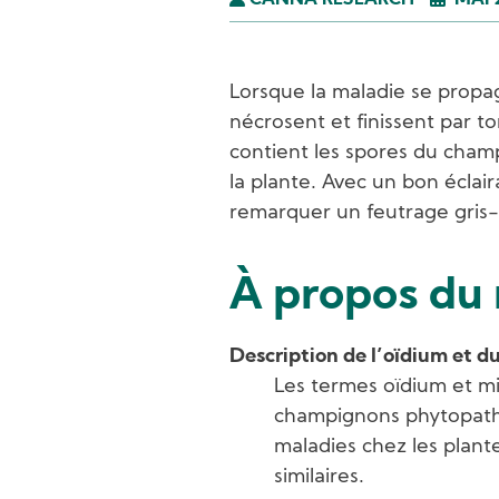
CANNA RESEARCH
MAI 
Lorsque la maladie se propage
nécrosent et finissent par t
contient les spores du cha
la plante. Avec un bon éclai
remarquer un feutrage gris-
À propos du 
Description de l’oïdium et d
Les termes oïdium et m
champignons phytopath
maladies chez les plan
similaires.