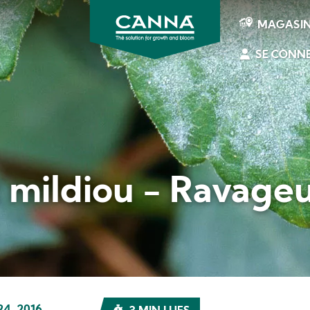
MAGASI
SE CONN
CANNA
France
 mildiou - Ravage