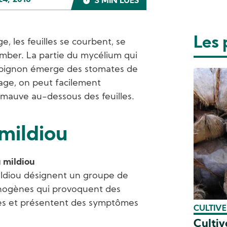
24, 2016
3 MIN LUES
Les 
, les feuilles se courbent, se
omber. La partie du mycélium qui
mpignon émerge des stomates de
rage, on peut facilement
mauve au-dessous des feuilles.
mildiou
u mildiou
ildiou désignent un groupe de
ogènes qui provoquent des
tes et présentent des symptômes
CULTIV
Cultiv