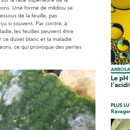
 sur la face supérieure de la
ptions. Une forme de mildiou se
sous de la feuille, pas
çu si souvent. Par contre, à
die, les feuilles peuvent être
ce duvet blanc et la maladie
eons, ce qui provoque des pertes
ARROSAG
Le pH 
l’acid
PLUS LU
Ravageu