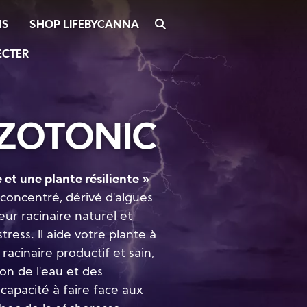
SHOP LIFEBYCANNA
SEARCH
NS
ECTER
ZOTONIC
 et une plante résiliente »
oncentré, dérivé d'algues
teur racinaire naturel et
tress. Il aide votre plante à
cinaire productif et sain,
on de l'eau et des
 capacité à faire face aux