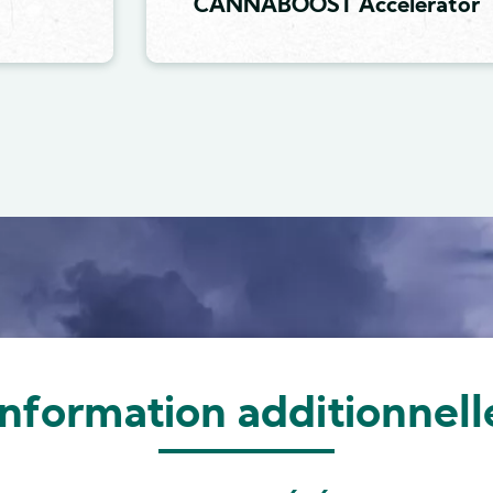
CANNABOOST Accelerator
Information additionnell