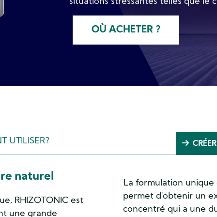
situations stressantes telles que le 
OÙ ACHETER ?
 UTILISER?
CRÉER
ire naturel
La formulation uniq
permet d'obtenir un ext
que, RHIZOTONIC est
concentré qui a une d
ent une grande