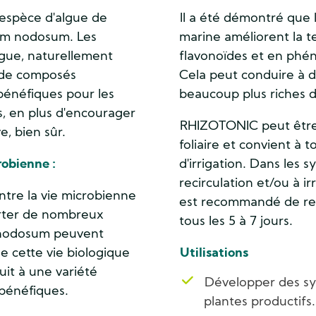
'espèce d'algue de
Il a été démontré que l
lum nodosum. Les
marine améliorent la t
lgue, naturellement
flavonoïdes et en phén
é de composés
Cela peut conduire à d
bénéfiques pour les
beaucoup plus riches d
s, en plus d'encourager
RHIZOTONIC peut être u
e, bien sûr.
foliaire et convient à 
robienne :
d'irrigation. Dans les
recirculation et/ou à ir
ntre la vie microbienne
est recommandé de reno
orter de nombreux
tous les 5 à 7 jours.
. nodosum peuvent
e cette vie biologique
Utilisations
uit à une variété
Développer des sy
 bénéfiques.
plantes productifs.