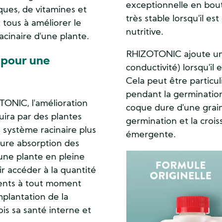
exceptionnelle en boute
ques, de vitamines et
très stable lorsqu'il es
tous à améliorer le
nutritive.
cinaire d'une plante.
RHIZOTONIC ajoute un
 pour une
conductivité) lorsqu'il 
Cela peut être partic
pendant la germination,
TONIC, l'amélioration
coque dure d'une graine,
uira par des plantes
germination et la crois
n système racinaire plus
émergente.
eure absorption des
Image
une plante en pleine
ir accéder à la quantité
ments à tout moment
mplantation de la
ois sa santé interne et