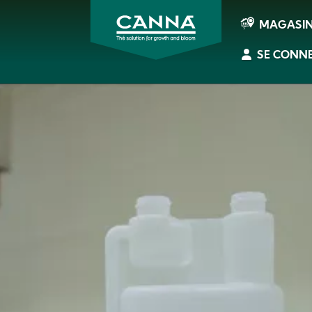
MAGASI
SE CONN
CANNA
France