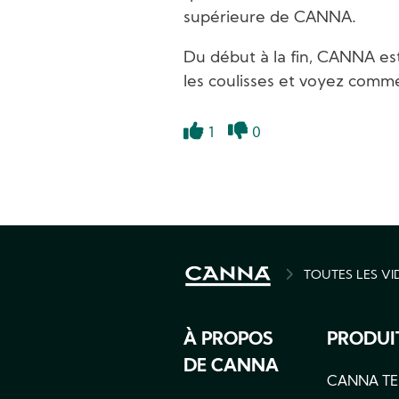
supérieure de CANNA.
Du début à la fin, CANNA es
les coulisses et voyez comme
1
0
Like
Dislike
TOUTES LES V
BREADCRU
À PROPOS
PRODUI
DE CANNA
CANNA TE