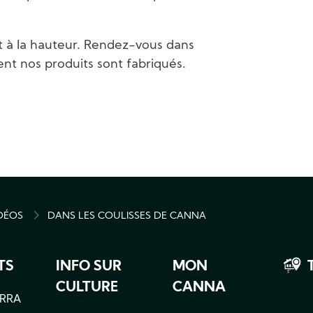
t à la hauteur. Rendez-vous dans
nt nos produits sont fabriqués.
IDÉOS
DANS LES COULISSES DE CANNA
MB
TS
INFO SUR
MON
CULTURE
CANNA
RRA