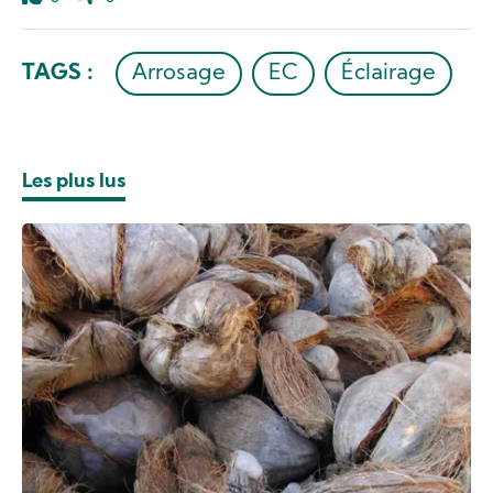
Like
Dislike
TAGS :
Arrosage
EC
Éclairage
Les plus lus