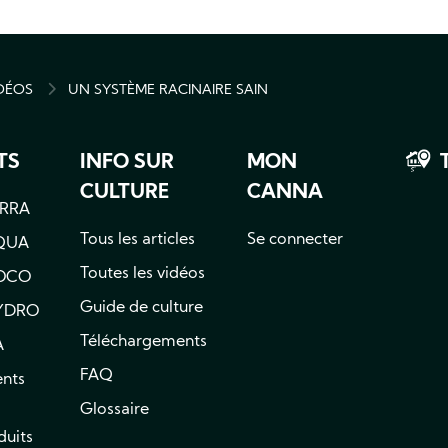
IDÉOS
UN SYSTÈME RACINAIRE SAIN
MB
TS
INFO SUR
MON
CULTURE
CANNA
RRA
Tous les articles
Se connecter
QUA
Toutes les vidéos
OCO
Guide de culture
YDRO
Téléchargements
A
FAQ
nts
Glossaire
duits