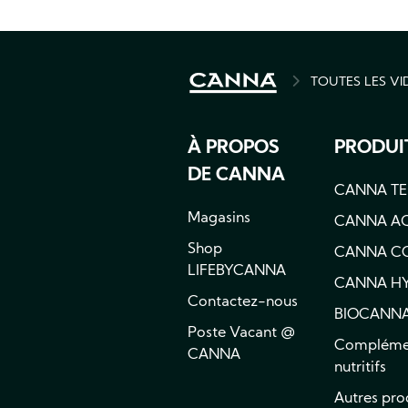
TOUTES LES V
BREADCRU
À PROPOS
PRODUI
DE CANNA
CANNA TE
Magasins
CANNA A
Shop
CANNA C
LIFEBYCANNA
CANNA H
Contactez-nous
BIOCANN
Poste Vacant @
Compléme
CANNA
nutritifs
Autres pro