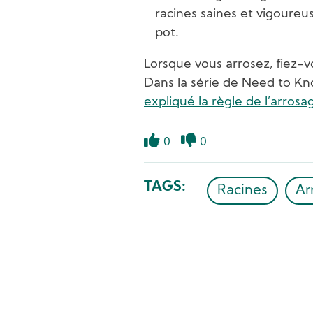
racines saines et vigoureu
pot.
Lorsque vous arrosez, fiez-v
Dans la série de Need to Kn
expliqué la règle de l’arrosa
0
0
Like
Dislike
TAGS
Racines
Ar