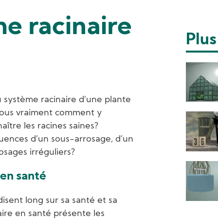
e racinaire
Plus
u système racinaire d’une plante
-vous vraiment comment y
ître les racines saines?
uences d’un sous-arrosage, d’un
osages irréguliers?
 en santé
isent long sur sa santé et sa
ire en santé présente les