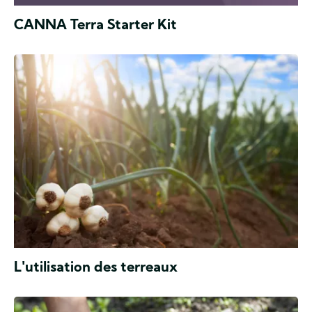
CANNA Terra Starter Kit
Cultiver
dans
du
substrat
La
L'utilisation des terreaux
tourbe
est
de
Cultiver